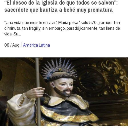
“El deseo de la Iglesia de que todos se salven”:
sacerdote que bautiza a bebé muy prematura
“Una vida que insiste en vivir”, María pesa “solo 570 gramos. Tan
diminuta, tan frágil y, sin embargo, paradójicamente, tan llena de
vida. Su...
|
08 / Aug
América Latina