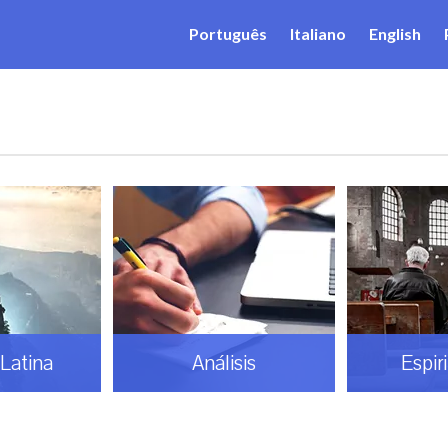
Português
Italiano
English
Latina
Análisis
Espir