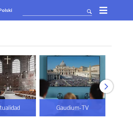
Polski
itualidad
Gaudium-TV