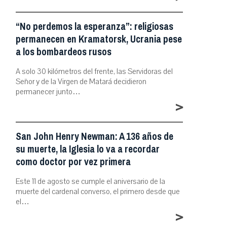
“No perdemos la esperanza”: religiosas
permanecen en Kramatorsk, Ucrania pese
a los bombardeos rusos
A solo 30 kilómetros del frente, las Servidoras del
Señor y de la Virgen de Matará decidieron
permanecer junto…
>
San John Henry Newman: A 136 años de
su muerte, la Iglesia lo va a recordar
como doctor por vez primera
Este 11 de agosto se cumple el aniversario de la
muerte del cardenal converso, el primero desde que
el…
>