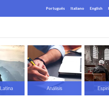
Português
Italiano
English
Latina
Análisis
Espir