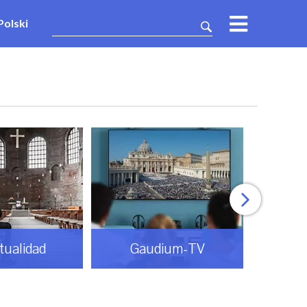
Polski
itualidad
Gaudium-TV