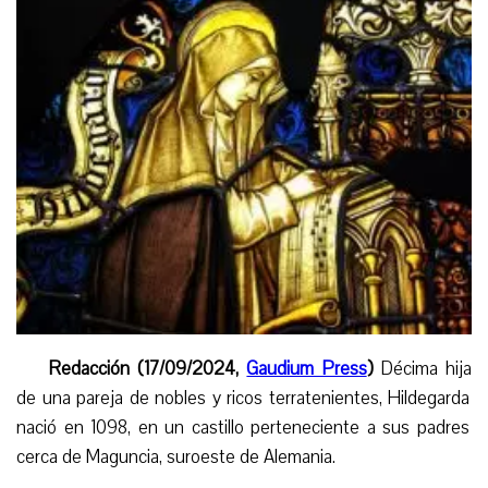
Redacción (17/09/2024,
Gaudium Press
)
Décim
a
hij
a
de una pareja de nobles y ricos terratenientes, Hildegard
a
nació en 1098, en un castillo perteneciente a sus padres
cerca de Maguncia, suroeste de Alemania.