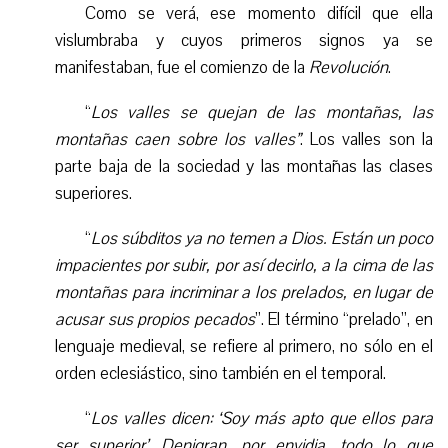
Como se verá, ese momento difícil que ella
vislumbraba y cuyos primeros signos ya se
manifestaban, fue el comienzo de la
Revolución
.
“
Los valles se quejan de las montañas, las
montañas caen sobre los valles”
. Los valles son la
parte baja de la sociedad y las montañas las clases
superiore
s.
“
Los súbditos ya no temen a Dios. Están un poco
impacientes por subir, por así decirlo, a la cima de las
montañas para incriminar a los prelados, en lugar de
acusar sus propios pecados
”. El término “prelado”, en
lenguaje medieval, se refiere al primero, no sólo en el
orden eclesiástico, sino también en el temporal.
“
Los val
l
es dicen: ‘Soy más apto que ellos para
ser superior’
.
Denigran, por envidia, todo lo que