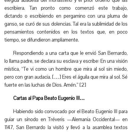
elegida abadesa del monasterio y el prior ordenó que las
escribiera. Tan pronto como comenzó este trabajo,
dictando o escribiendo en pergamino con una pluma de
ganso, se curó de sus dolencias. Tal era la sublimidad de los
pensamientos contenidos en los textos que, en poco
tiempo, se difundieron ampliamente.
Respondiendo a una carta que le envió San Bernardo,
lo llama padre, se declara su esclava y escribe: En una visión
mística, “Te vi como un hombre que mira al sol sin miedo,
pero con gran audacia. […] Eres el águila que mira al sol. Sé
fuerte en las luchas de Dios. Amén.” [2]
Cartas al Papa Beato Eugenio III…
Habiendo sido convocado por el Beato Eugenio III para
guiar un sínodo en Tr
éveris
—Alemania Occidental— en
1147, S
an
Bernardo la visitó y llevó a la asamblea textos