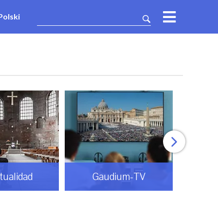
Polski
itualidad
Gaudium-TV