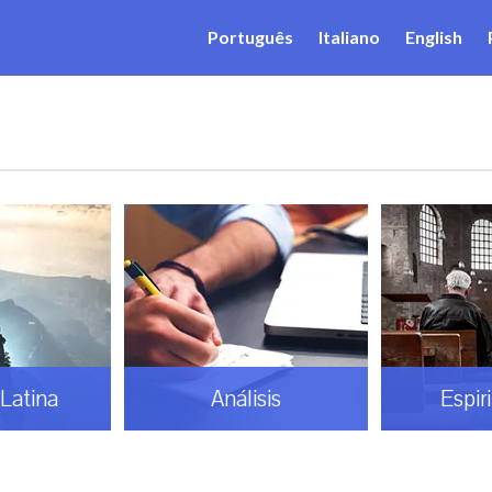
Português
Italiano
English
Latina
Análisis
Espir