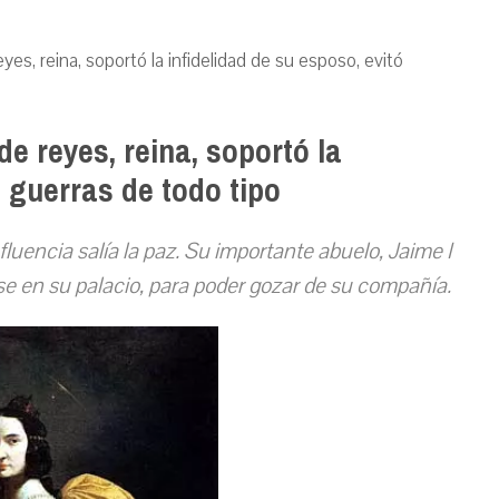
eyes, reina, soportó la infidelidad de su esposo, evitó
de reyes, reina, soportó la
ó guerras de todo tipo
uencia salía la paz. Su importante abuelo, Jaime I
se en su palacio, para poder gozar de su compañía.