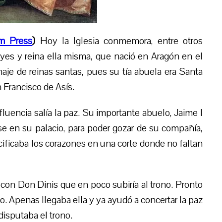
m Press
)
Hoy la Iglesia conmemora, entre otros
eyes y reina ella misma,
que nació en Aragón en el
naje de reinas santas, pues su tía abuela era Santa
 Francisco de Asís.
uencia salía la paz. Su importante abuelo, Jaime I
se en su palacio, para poder gozar de su compañía,
cificaba los corazones en una corte donde no faltan
e con Don Dinis que en poco subiría al trono. Pronto
lo.
Apenas llegaba ella y ya
ayudó a concertar la paz
disputaba el trono.