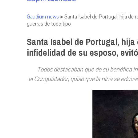
Gaudium news
>
Santa Isabel de Portugal, hija de r
guerras de todo tipo
Santa Isabel de Portugal, hija 
infidelidad de su esposo, evit
Todos destacaban que de su benéfica infl
el Conquistador, quiso que la niña se educa