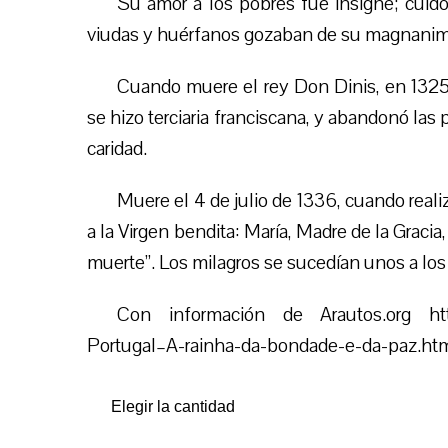
Su amor a los pobres fue insigne; cuid
viudas y huérfanos gozaban de su magnanim
Cuando muere el rey Don Dinis, en 1325, 
se hizo terciaria franciscana, y abandonó las 
caridad.
Muere el 4 de julio de 1336, cuando real
a la Virgen bendita: María, Madre de la Graci
muerte”. Los milagros se sucedían unos a los 
Con información de Arautos.org http:
Portugal–A-rainha-da-bondade-e-da-paz.ht