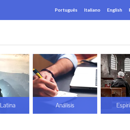
Português
Italiano
English
Latina
Análisis
Espir