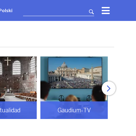
Polski
itualidad
Gaudium-TV