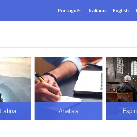
Português
Italiano
English
Latina
Análisis
Espir