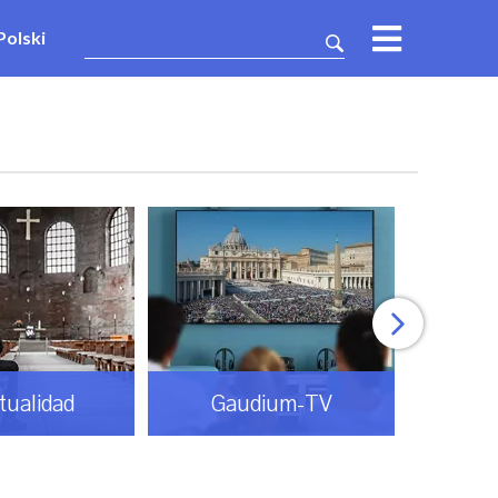
Polski
itualidad
Gaudium-TV