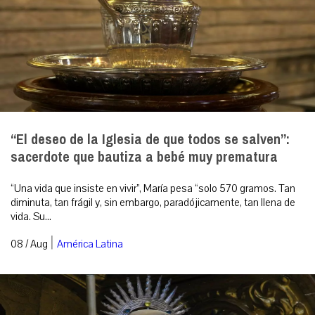
“El deseo de la Iglesia de que todos se salven”:
sacerdote que bautiza a bebé muy prematura
“Una vida que insiste en vivir”, María pesa “solo 570 gramos. Tan
diminuta, tan frágil y, sin embargo, paradójicamente, tan llena de
vida. Su...
|
08 / Aug
América Latina