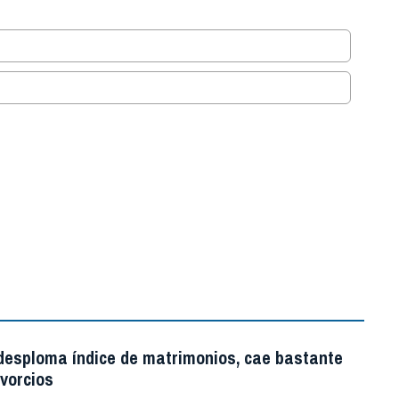
.
 desploma índice de matrimonios, cae bastante
ivorcios