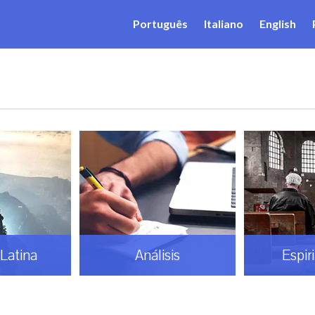
Português
Italiano
English
sis
Espiritualidad
Gaud