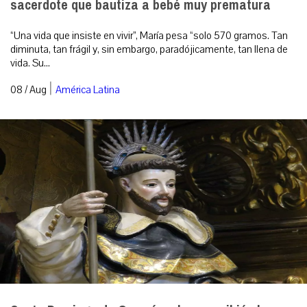
sacerdote que bautiza a bebé muy prematura
“Una vida que insiste en vivir”, María pesa “solo 570 gramos. Tan
diminuta, tan frágil y, sin embargo, paradójicamente, tan llena de
vida. Su...
|
08 / Aug
América Latina