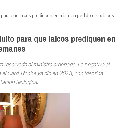
o para que laicos prediquen en misa, un pedido de obispos
dulto para que laicos prediquen en
lemanes
tá reservada al ministro ordenado.
La negativa al
e
el Card.
Roche ya dio
e
n 2023, con idéntica
ación teológica.