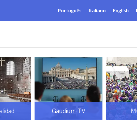
Português
Italiano
English
alidad
Gaudium-TV
M