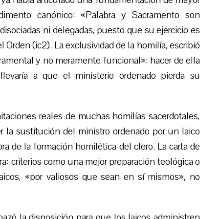
edimento canónico: «Palabra y Sacramento son
isociadas ni delegadas, puesto que su ejercicio es
l Orden (ic2). La exclusividad de la homilía, escribió
ramental y no meramente funcional»; hacer de ella
llevaría a que el ministerio ordenado pierda su
mitaciones reales de muchas homilías sacerdotales,
 la sustitución del ministro ordenado por un laico
a de la formación homilética del clero. La carta de
etra: criterios como una mejor preparación teológica o
laicos, «por valiosos que sean en sí mismos», no
azó la disposición para que los laicos administren