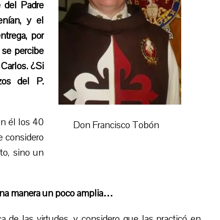
 del Padre
nían, y el
ntrega, por
 se percibe
 Carlos. ¿Si
zos del P.
on él los 40
Don Francisco Tobón
e considero
to, sino un
e una manera un poco amplia…
a de las virtudes, y considero que las practicó en