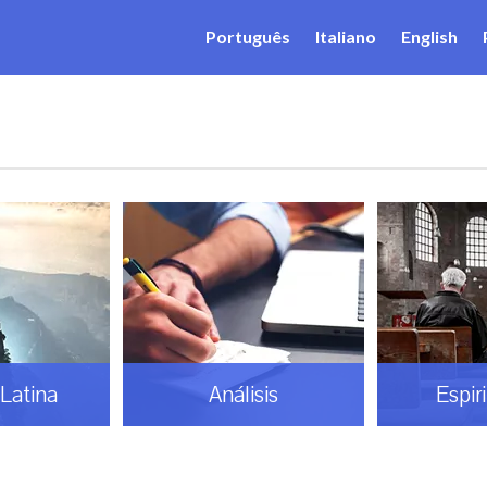
Português
Italiano
English
Latina
Análisis
Espir