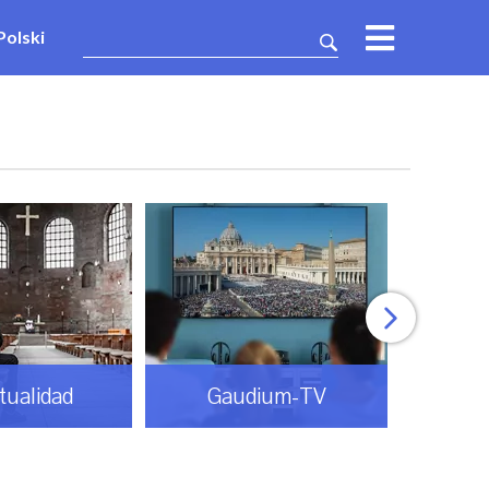
Polski
itualidad
Gaudium-TV