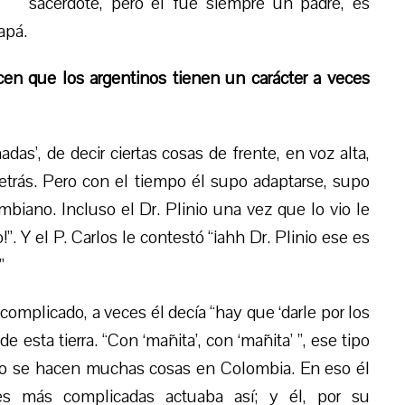
sacerdote, pero él fue siempre un padre, es
apá.
n que los argentinos tienen un carácter a veces
nadas’, de decir ciertas cosas de frente, en voz alta,
etrás. Pero con el tiempo él supo adaptarse, supo
iano. Incluso el Dr. Plinio una vez que lo vio le
!”. Y el P. Carlos le contestó “¡ahh Dr. Plinio ese es
”
omplicado, a veces él decía “hay que ‘darle por los
de esta tierra. “Con ‘mañita’, con ‘mañita’ ”, ese tipo
mo se hacen muchas cosas en Colombia. En eso él
ones más complicadas actuaba así; y él, por su