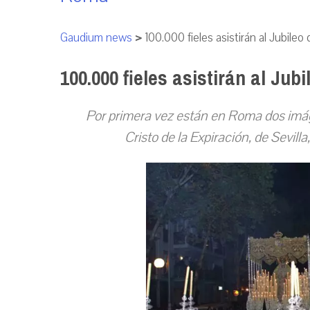
Gaudium news
>
100.000 fieles asistirán al Jubile
100.000 fieles asistirán al Ju
Por primera vez están en Roma dos imá
Cristo de la Expiración, de Sevill