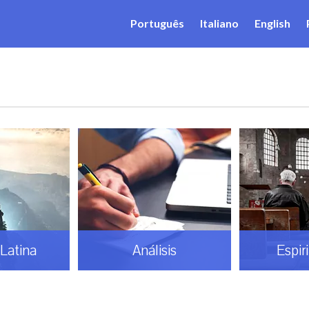
Português
Italiano
English
Latina
Análisis
Espir