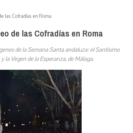
o de las Cofradías en Roma
bileo de las Cofradías en Roma
genes de la Semana Santa andaluza: el Santísimo
a, y la Virgen de la Esperanza, de Málaga.