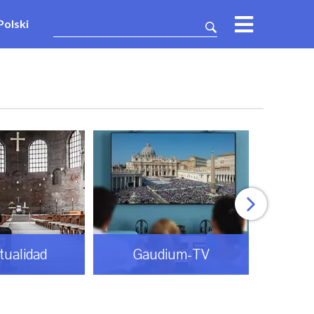
Polski
itualidad
Gaudium-TV