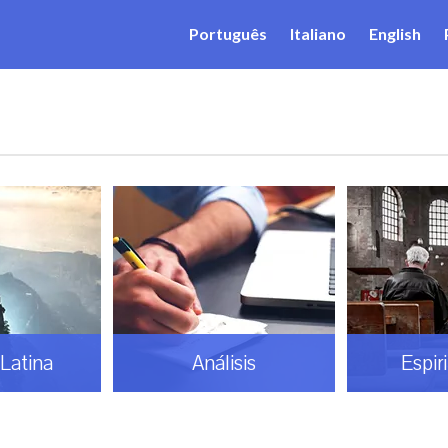
Português
Italiano
English
Latina
Análisis
Espir