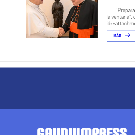
“Prepara
la ventana”, 
id=»attachme
MÁS