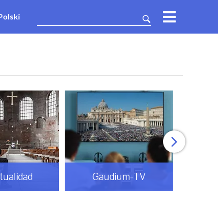
Polski
itualidad
Gaudium-TV