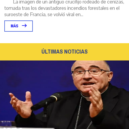
La imagen de un antiguo crucifijo rodeado de cenizas,
tomada tras los devastadores incendios forestales en el
suroeste de Francia, se volvió viral en...
MÁS
ÚLTIMAS NOTICIAS