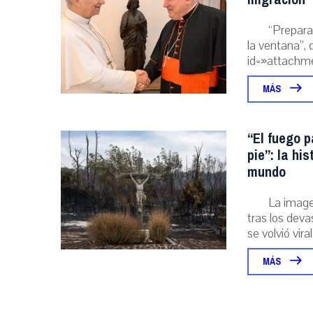
“Prepara
la ventana”, 
id=»attachme
MÁS
“El fuego p
pie”: la hi
mundo
La image
tras los deva
se volvió viral
MÁS