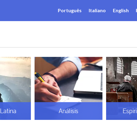
Português
Italiano
English
Latina
Análisis
Espir