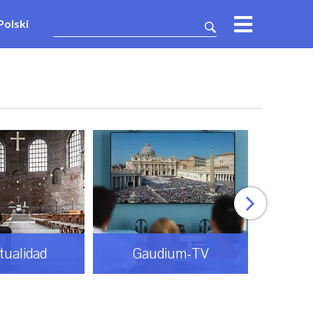
Polski
itualidad
Gaudium-TV