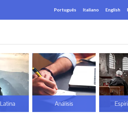
Português
Italiano
English
Latina
Análisis
Espir