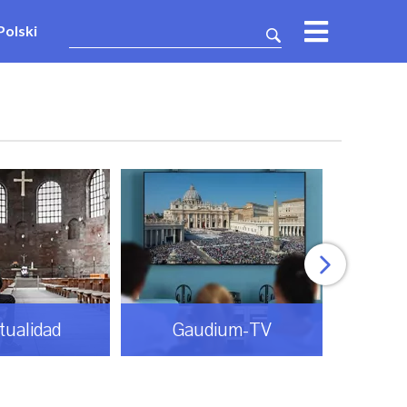
Polski
itualidad
Gaudium-TV