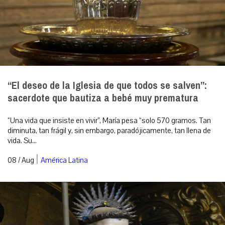
“El deseo de la Iglesia de que todos se salven”:
sacerdote que bautiza a bebé muy prematura
“Una vida que insiste en vivir”, María pesa “solo 570 gramos. Tan
diminuta, tan frágil y, sin embargo, paradójicamente, tan llena de
vida. Su...
|
08 / Aug
América Latina