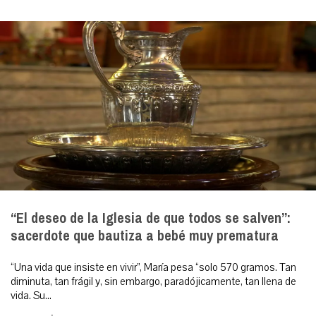
“El deseo de la Iglesia de que todos se salven”:
sacerdote que bautiza a bebé muy prematura
“Una vida que insiste en vivir”, María pesa “solo 570 gramos. Tan
diminuta, tan frágil y, sin embargo, paradójicamente, tan llena de
vida. Su...