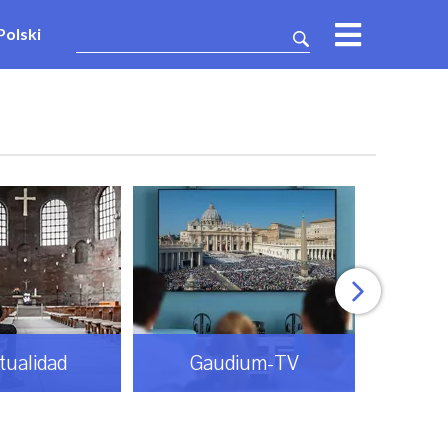
Polski
itualidad
Gaudium-TV