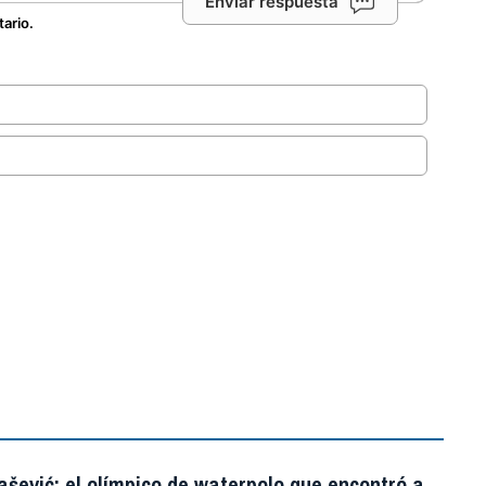
Enviar respuesta
tario.
.
šević: el olímpico de waterpolo que encontró a