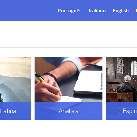
Português
Italiano
English
Latina
Análisis
Espir