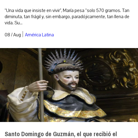
“Una vida que insiste en vivir”, María pesa “solo 570 gramos. Tan
diminuta, tan frágil y, sin embargo, paradójicamente, tan llena de
vida. Su...
|
08 / Aug
América Latina
Santo Domingo de Guzmán, el que recibió el