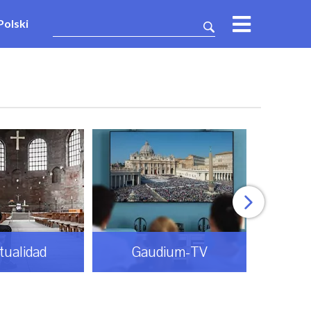
Polski
itualidad
Gaudium-TV