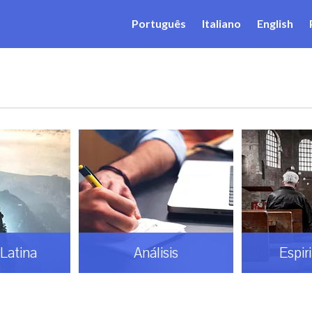
Português
Italiano
English
Latina
Análisis
Espir