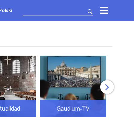
Polski
itualidad
Gaudium-TV