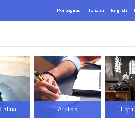
Português
Italiano
English
Latina
Análisis
Espir