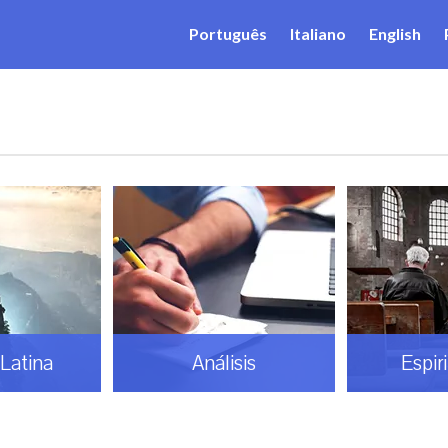
Português
Italiano
English
Latina
Análisis
Espir