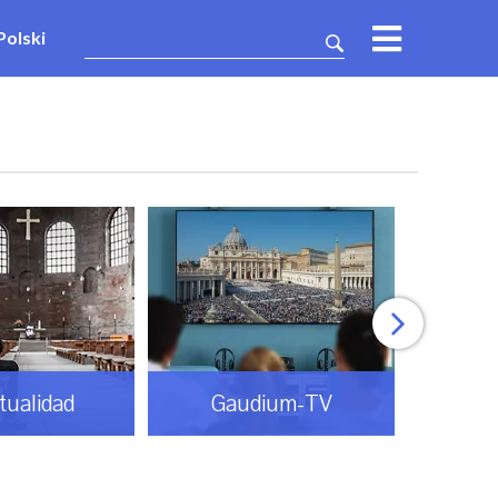
Polski
itualidad
Gaudium-TV