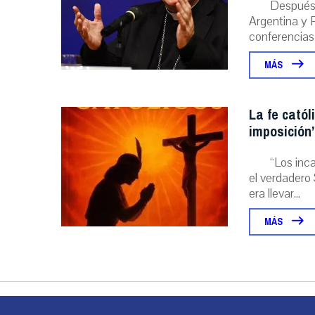
Después 
Argentina y P
conferencias
MÁS
La fe catól
imposición”
“Los inc
el verdadero 
era llevar...
MÁS