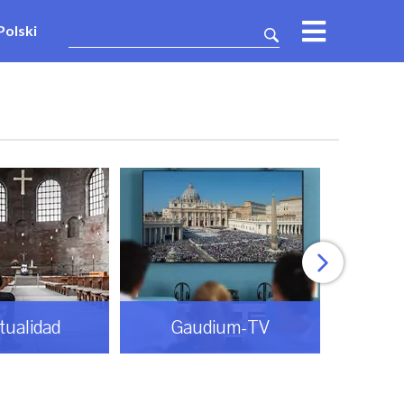
Polski
itualidad
Gaudium-TV