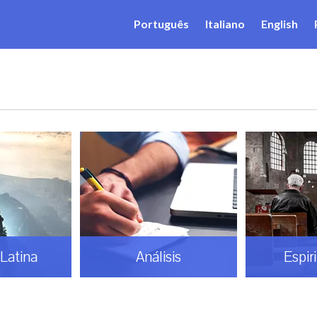
Português
Italiano
English
Latina
Análisis
Espir