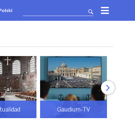
Polski
itualidad
Gaudium-TV