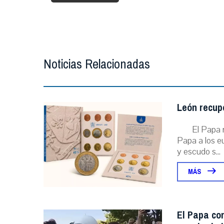
Noticias Relacionadas
León recupe
El Papa r
Papa a los eu
y escudo s...
MÁS
El Papa con