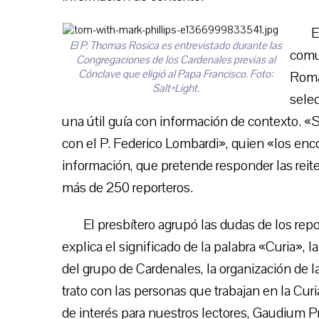
E
El P. Thomas Rosica es entrevistado durante las
comu
Congregaciones de los Cardenales previas al
Cónclave que eligió al Papa Francisco. Foto:
Roman
Salt+Light.
selec
una útil guía con información de contexto. 
con el P. Federico Lombardi», quien «los enc
información, que pretende responder las reite
más de 250 reporteros.
El presbítero agrupó las dudas de los re
explica el significado de la palabra «Curia», 
del grupo de Cardenales, la organización de 
trato con las personas que trabajan en la Cu
de interés para nuestros lectores, Gaudium Pr