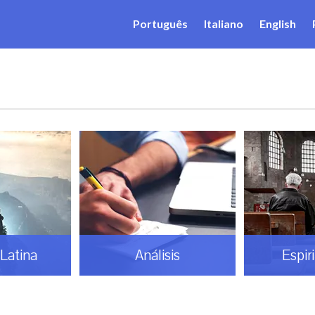
Português
Italiano
English
Latina
Análisis
Espir