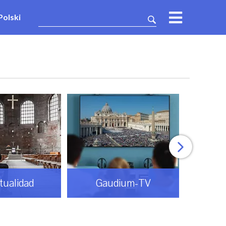
Polski
itualidad
Gaudium-TV