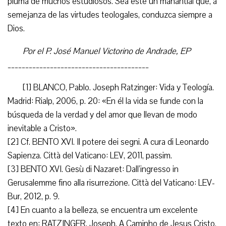
pluma de muchos estudiosos. Sea este un manantial que, a
semejanza de las virtudes teologales, conduzca siempre a
Dios.
Por el P. José Manuel Victorino de Andrade, EP
________________________________________
[1] BLANCO, Pablo. Joseph Ratzinger: Vida y Teología.
Madrid: Rialp, 2006, p. 20: «En él la vida se funde con la
búsqueda de la verdad y del amor que llevan de modo
inevitable a Cristo».
[2] Cf. BENTO XVI. Il potere dei segni. A cura di Leonardo
Sapienza. Città del Vaticano: LEV, 2011, passim.
[3] BENTO XVI. Gesù di Nazaret: Dall’ingresso in
Gerusalemme fino alla risurrezione. Città del Vaticano: LEV-
Bur, 2012, p. 9.
[4] En cuanto a la belleza, se encuentra um excelente
texto en: RATZINGER, Joseph. A Caminho de Jesus Cristo.