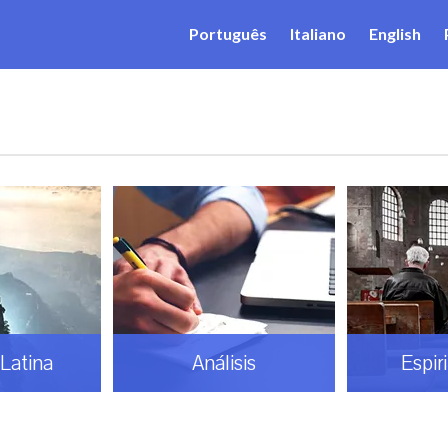
Português
Italiano
English
Latina
Análisis
Espir