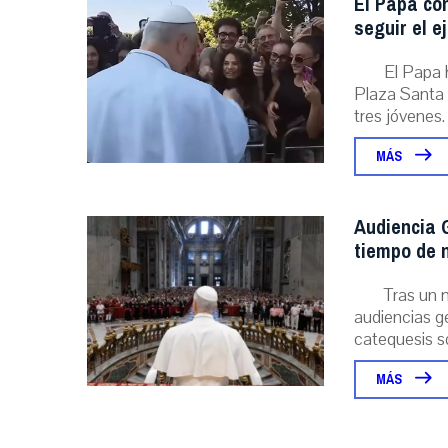
El Papa con
seguir el e
El Papa 
Plaza Santa 
tres jóvenes. .
MÁS
Audiencia G
tiempo de n
Tras un 
audiencias ge
catequesis s
MÁS