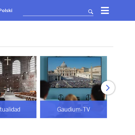
Polski
itualidad
Gaudium-TV