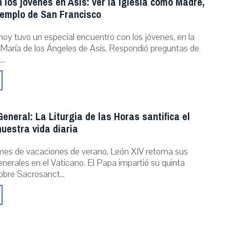
 los jóvenes en Asís: ver la Iglesia como Madre,
jemplo de San Francisco
hoy tuvo un especial encuentro con los jóvenes, en la
María de los Ángeles de Asís. Respondió preguntas de
..
eneral: La Liturgia de las Horas santifica el
uestra vida diaria
mes de vacaciones de verano, León XIV retoma sus
nerales en el Vaticano. El Papa impartió su quinta
obre Sacrosanct...