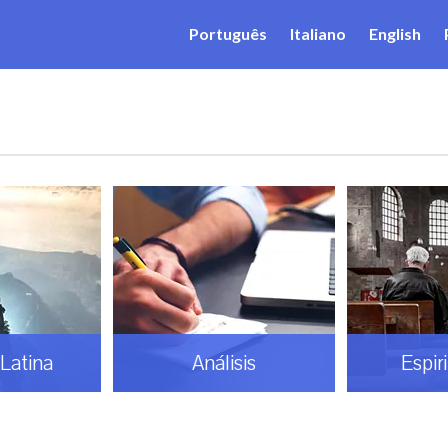
Português
Italiano
English
Latina
Análisis
Espir