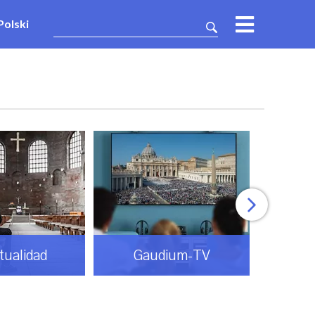
Polski
itualidad
Gaudium-TV