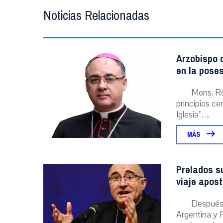
Noticias Relacionadas
Arzobispo d
en la poses
Mons. Ro
principios ce
Iglesia”. ...
MÁS
Prelados s
viaje apost
Después 
Argentina y P