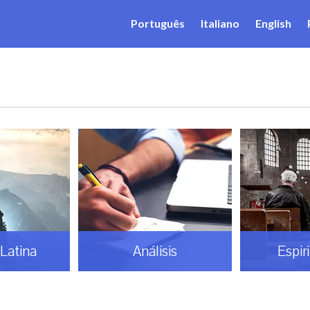
Português
Italiano
English
sis
Espiritualidad
Gaud