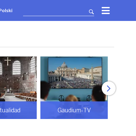
Polski
itualidad
Gaudium-TV