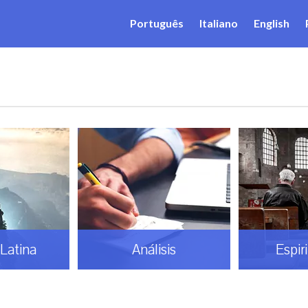
Português
Italiano
English
Latina
Análisis
Espir