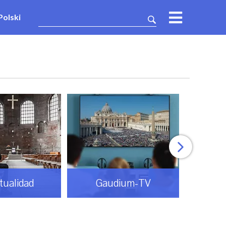
Polski
itualidad
Gaudium-TV