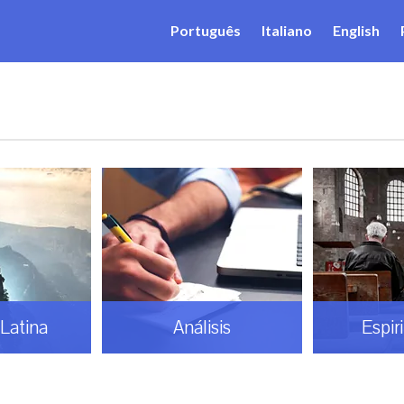
Português
Italiano
English
Latina
Análisis
Espir