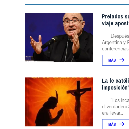
Prelados s
viaje apost
Después 
Argentina y P
conferencias
MÁS
La fe catól
imposición”
“Los inc
el verdadero 
era llevar...
MÁS