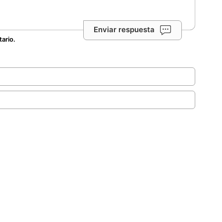
Enviar respuesta
tario.
.