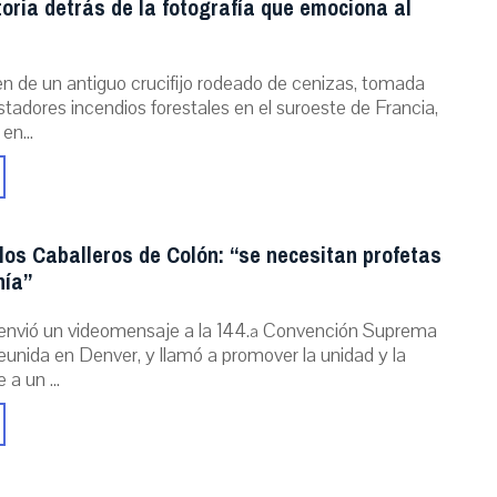
storia detrás de la fotografía que emociona al
n de un antiguo crucifijo rodeado de cenizas, tomada
stadores incendios forestales en el suroeste de Francia,
 en...
los Caballeros de Colón: “se necesitan profetas
nía”
envió un videomensaje a la 144.ª Convención Suprema
reunida en Denver, y llamó a promover la unidad y la
 a un ...