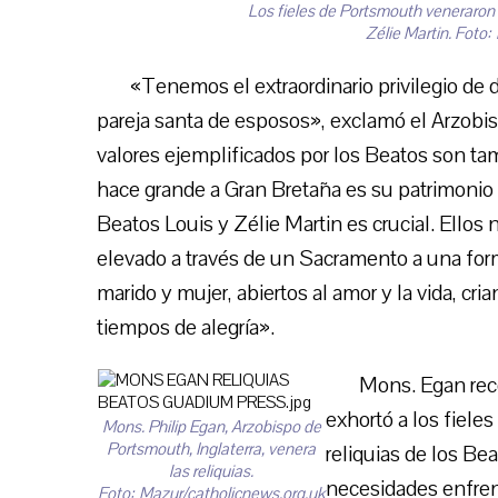
Los fieles de Portsmouth veneraron e
Zélie Martin. Foto:
«Tenemos el extraordinario privilegio de 
pareja santa de esposos», exclamó el Arzobi
valores ejemplificados por los Beatos son tam
hace grande a Gran Bretaña es su patrimonio cr
Beatos Louis y Zélie Martin es crucial. Ellos 
elevado a través de un Sacramento a una form
marido y mujer, abiertos al amor y la vida, c
tiempos de alegría».
Mons. Egan recor
exhortó a los fieles
Mons. Philip Egan, Arzobispo de
Portsmouth, Inglaterra, venera
reliquias de los B
las reliquias.
necesidades enfrent
Foto: Mazur/catholicnews.org.uk