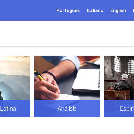
Português
Italiano
English
Latina
Análisis
Espir