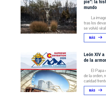
pie”: la hi
mundo
La image
tras los deva
se volvió viral
MÁS
León XIV a 
de la armo
El Papa 
de la orden, 
caridad frente
MÁS