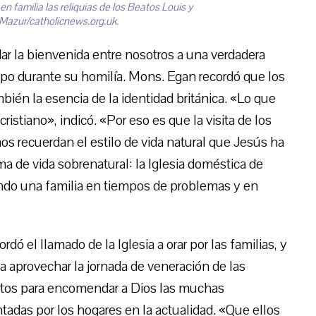
n familia las reliquias de los Beatos Louis y
 Mazur/catholicnews.org.uk.
dar la bienvenida entre nosotros a una verdadera
spo durante su homilía. Mons. Egan recordó que los
bién la esencia de la identidad británica. «Lo que
istiano», indicó. «Por eso es que la visita de los
nos recuerdan el estilo de vida natural que Jesús ha
a de vida sobrenatural: la Iglesia doméstica de
riando una familia en tiempos de problemas y en
dó el llamado de la Iglesia a orar por las familias, y
 a aprovechar la jornada de veneración de las
eatos para encomendar a Dios las muchas
adas por los hogares en la actualidad. «Que ellos