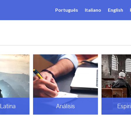
Português
Italiano
English
Latina
Análisis
Espir