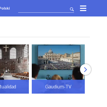
Polski
itualidad
Gaudium-TV