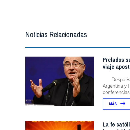
Noticias Relacionadas
Prelados s
viaje apost
Después 
Argentina y P
conferencias
MÁS
La fe catól