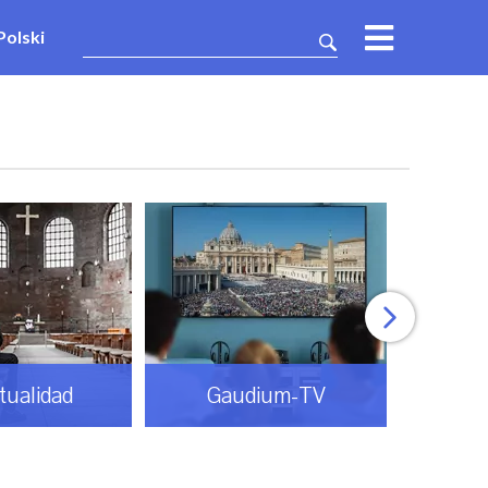
Polski
itualidad
Gaudium-TV