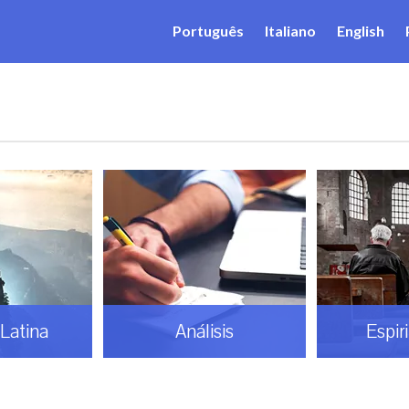
Português
Italiano
English
Latina
Análisis
Espir