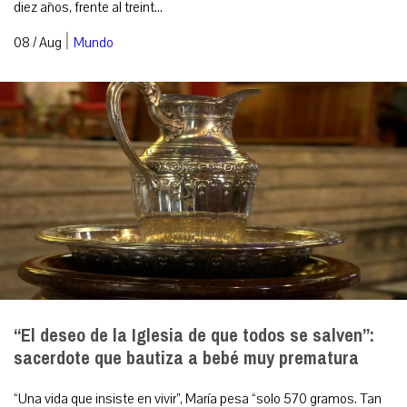
diez años, frente al treint...
|
08 / Aug
Mundo
“El deseo de la Iglesia de que todos se salven”:
sacerdote que bautiza a bebé muy prematura
“Una vida que insiste en vivir”, María pesa “solo 570 gramos. Tan