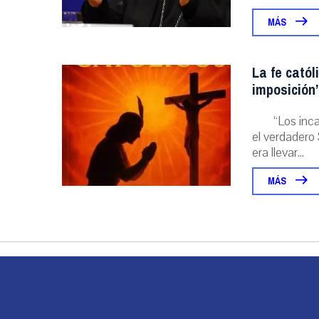
MÁS
La fe catól
imposición”
“Los inc
el verdadero 
era llevar...
MÁS