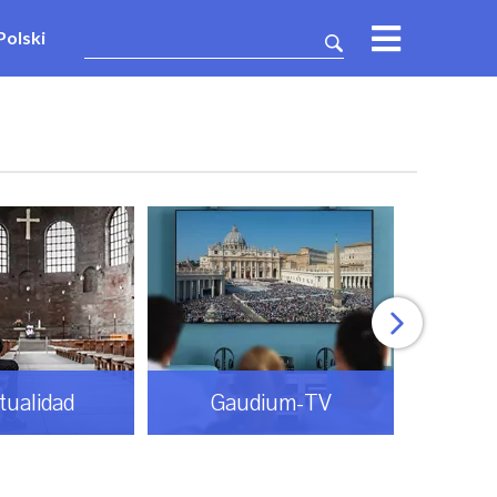
Polski
itualidad
Gaudium-TV