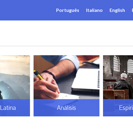
Português
Italiano
English
Latina
Análisis
Espir