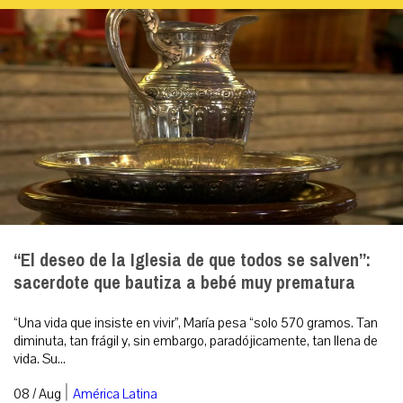
“El deseo de la Iglesia de que todos se salven”:
sacerdote que bautiza a bebé muy prematura
“Una vida que insiste en vivir”, María pesa “solo 570 gramos. Tan
diminuta, tan frágil y, sin embargo, paradójicamente, tan llena de
vida. Su...
|
08 / Aug
América Latina