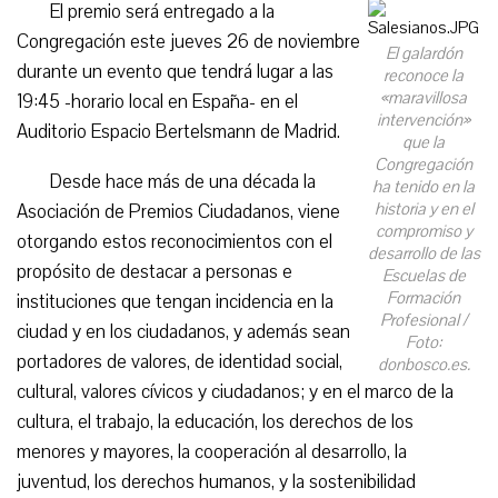
El premio será entregado a la
Congregación este jueves 26 de noviembre
El galardón
durante un evento que tendrá lugar a las
reconoce la
«maravillosa
19:45 -horario local en España- en el
intervención»
Auditorio Espacio Bertelsmann de Madrid.
que la
Congregación
Desde hace más de una década la
ha tenido en la
historia y en el
Asociación de Premios Ciudadanos, viene
compromiso y
otorgando estos reconocimientos con el
desarrollo de las
propósito de destacar a personas e
Escuelas de
Formación
instituciones que tengan incidencia en la
Profesional /
ciudad y en los ciudadanos, y además sean
Foto:
portadores de valores, de identidad social,
donbosco.es.
cultural, valores cívicos y ciudadanos; y en el marco de la
cultura, el trabajo, la educación, los derechos de los
menores y mayores, la cooperación al desarrollo, la
juventud, los derechos humanos, y la sostenibilidad