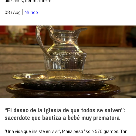
diez años, frente al treint...
|
08 / Aug
Mundo
“El deseo de la Iglesia de que todos se salven”:
sacerdote que bautiza a bebé muy prematura
“Una vida que insiste en vivir”, María pesa “solo 570 gramos. Tan