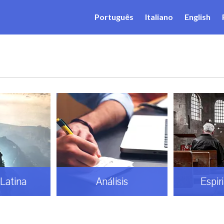
Português
Italiano
English
Latina
Análisis
Espir