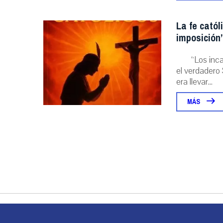
La fe catól
imposición”
“Los inc
el verdadero 
era llevar...
MÁS