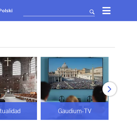
Polski
itualidad
Gaudium-TV