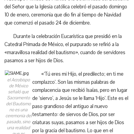
del Señor que la Iglesia católica celebró el pasado domingo
10 de enero, ceremonia que dio fin al tiempo de Navidad
que comenzó el pasado 24 de diciembre.
Durante la celebración Eucarística que presidió en la
Catedral Primada de México, el purpurado se refirió a la
«maravillosa realidad del bautismo», cuando de servidores
pasamos a ser hijos de Dios.
«‘Tú eres mi Hijo, el predilecto; en ti me
el Arzobispo
complazco’. Son las mismas palabras de
de México
complacencia que recibió Isaías, pero en lugar
señaló que
Sacramento
de ‘siervo’, a Jesús se le llama ‘Hijo’. Este es el
del Bautismo
paso grandioso del antiguo al nuevo
no es una
testamento: de siervos de Dios, por ser
ceremonia del
pasado, sino
criaturas suyas, pasamos a ser hijos de Dios
una realidad
por la gracia del bautismo. Lo que en el
que es