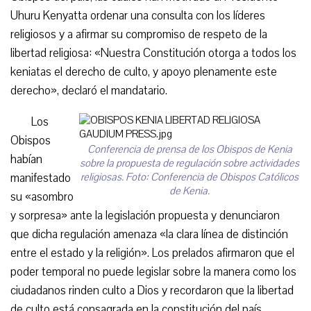
Uhuru Kenyatta ordenar una consulta con los líderes
religiosos y a afirmar su compromiso de respeto de la
libertad religiosa: «Nuestra Constitución otorga a todos los
keniatas el derecho de culto, y apoyo plenamente este
derecho», declaró el mandatario.
Los
Obispos
Conferencia de prensa de los Obispos de Kenia
habían
sobre la propuesta de regulación sobre actividades
manifestado
religiosas. Foto: Conferencia de Obispos Católicos
de Kenia.
su «asombro
y sorpresa» ante la legislación propuesta y denunciaron
que dicha regulación amenaza «la clara línea de distinción
entre el estado y la religión». Los prelados afirmaron que el
poder temporal no puede legislar sobre la manera como los
ciudadanos rinden culto a Dios y recordaron que la libertad
de culto está consagrada en la constitución del país.