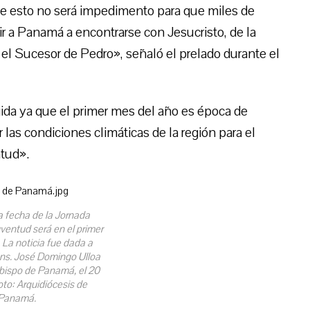
e esto no será impedimento para que miles de
r a Panamá a encontrarse con Jesucristo, de la
el Sucesor de Pedro», señaló el prelado durante el
gida ya que el primer mes del año es época de
las condiciones climáticas de la región para el
ntud».
la fecha de la Jornada
ventud será en el primer
 La noticia fue dada a
ns. José Domingo Ulloa
bispo de Panamá, el 20
oto: Arquidiócesis de
Panamá.