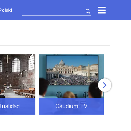
Polski
itualidad
Gaudium-TV