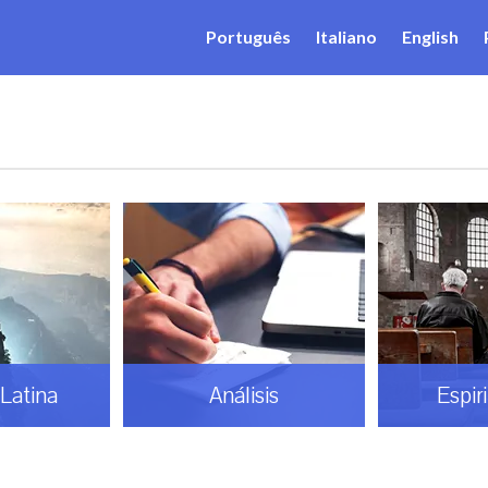
Português
Italiano
English
Latina
Análisis
Espir