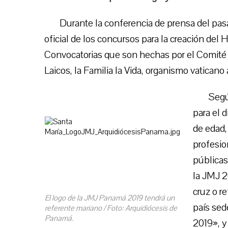
Durante la conferencia de prensa del pa
oficial de los concursos para la creación del
Convocatorias que son hechas por el Comité O
Laicos, la Familia la Vida, organismo vatican
Segú
para el 
de edad,
profesio
públicas
la JMJ 2
cruz o re
El logo de la JMJ Panamá 2019 tendrá un
país sed
referente mariano / Foto: Arquidiócesis de
Panamá.
2019», y