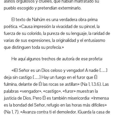
asirios orgullosos y crueles, que habían maltratado su
pueblo escogido y pretendían exterminarlo.
El texto de Nahúm es una verdadera obra-prima
poética. «Causa impresión la vivacidad de su pincel, la
fuerza de su colorido, la pureza de su lenguaje, la raridad de
varias de sus expresiones, la originalidad y el entusiasmo
que distinguen toda su profecía.»
He aquí algunos trechos de autoría de ese profeta:
«¡El Señor es un Dios celoso y vengador! A nadie […]
deja sin castigo […] Hay un fuego en el furor que Él
fulmina, delante de Él las rocas se astillan» (Na 1, 1.3.6). Las
palabras «vengador», «castigo», «furor» muestran la
justicia de Dios. Pero Él es también misericordia: «Inmensa
es la bondad del Señor, refugio en las horas más difíciles»
(Na 1, 7). «Avanza contra ti el demoledor. ¡Guarda la casa de