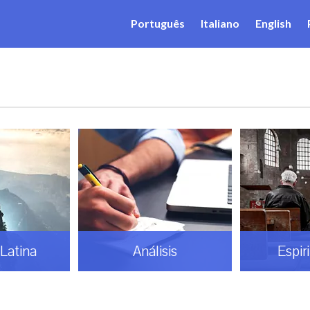
Português
Italiano
English
Latina
Análisis
Espir