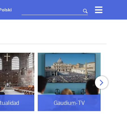
Polski
itualidad
Gaudium-TV