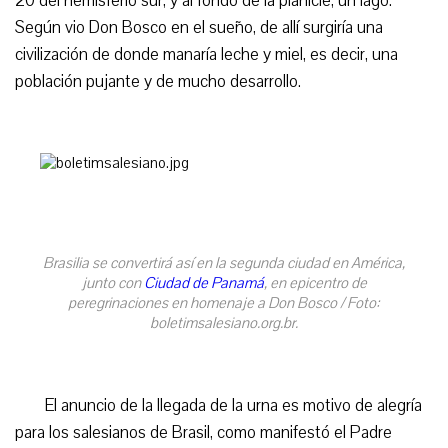
20 del hemisferio sur, y al fondo de la planicie, un lago.
Según vio Don Bosco en el sueño, de allí surgiría una
civilización de donde manaría leche y miel, es decir, una
población pujante y de mucho desarrollo.
Brasilia se convertirá así en la segunda ciudad en América,
junto con
Ciudad de Panamá
, en epicentro de
peregrinaciones en homenaje a Don Bosco / Foto:
boletimsalesiano.org.br.
El anuncio de la llegada de la urna es motivo de alegría
para los salesianos de Brasil, como manifestó el Padre