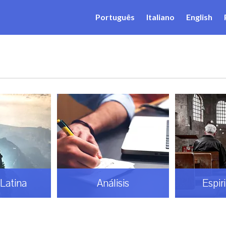
Português
Italiano
English
Latina
Análisis
Espir