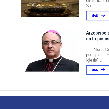
diminuta, tan
Su...
MÁS
Arzobispo d
en la poses
Mons. Ro
principios ce
Iglesia”. ...
MÁS