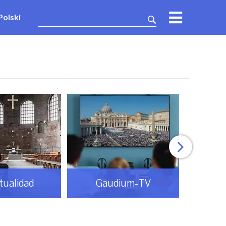
Polski
itualidad
Gaudium-TV