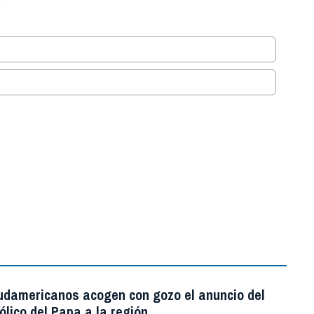
.
udamericanos acogen con gozo el anuncio del
ólico del Papa a la región