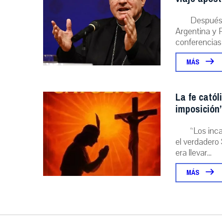
Después 
Argentina y P
conferencias
MÁS
La fe catól
imposición”
“Los inc
el verdadero 
era llevar...
MÁS