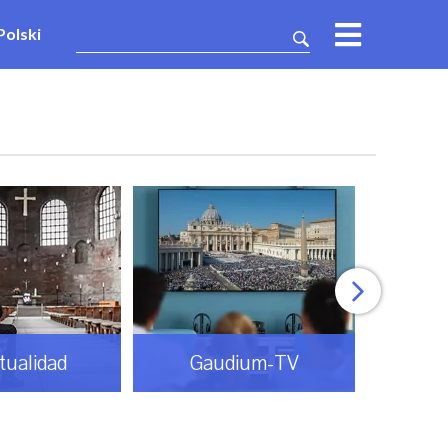
Polski
itualidad
Gaudium-TV