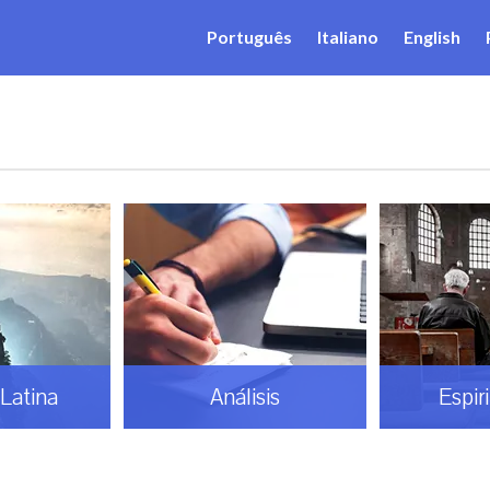
Português
Italiano
English
Latina
Análisis
Espir