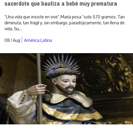
sacerdote que bautiza a bebé muy prematura
“Una vida que insiste en vivir”, María pesa “solo 570 gramos. Tan
diminuta, tan frágil y, sin embargo, paradójicamente, tan llena de
vida. Su...
|
08 / Aug
América Latina