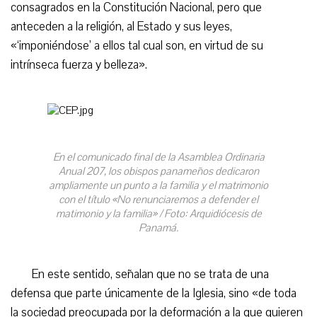
consagrados en la Constitución Nacional, pero que
anteceden a la religión, al Estado y sus leyes,
«‘imponiéndose’ a ellos tal cual son, en virtud de su
intrínseca fuerza y belleza».
En el comunicado final de la Asamblea Ordinaria
Anual 207, los obispos panameños dedicaron
ampliamente un punto a la familia y el matrimonio
con el título «No renunciaremos a defender el
matimonio y la familia» / Foto: Arquidiócesis de
Panamá.
En este sentido, señalan que no se trata de una
defensa que parte únicamente de la Iglesia, sino «de toda
la sociedad preocupada por la deformación a la que quieren